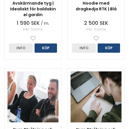
Avskärmande tyg |
Hoodie med
Idealiskt för baldakin
dragkedja RTK | Blå
el gardin
1 590 SEK
2 500 SEK
/ m.
Inkl. moms
Inkl. moms
INFO
KÖP
INFO
KÖP