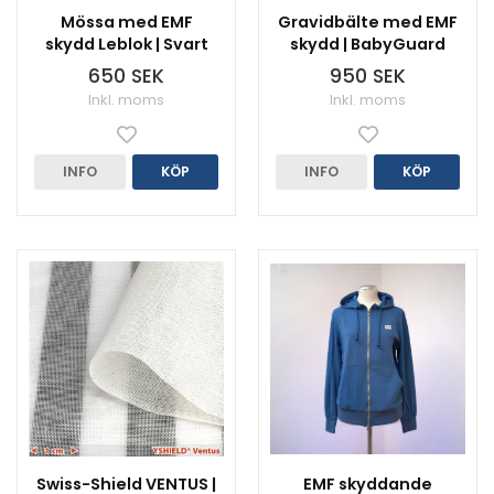
Mössa med EMF
Gravidbälte med EMF
skydd Leblok | Svart
skydd | BabyGuard
650 SEK
950 SEK
Inkl. moms
Inkl. moms
INFO
KÖP
INFO
KÖP
Swiss-Shield VENTUS |
EMF skyddande