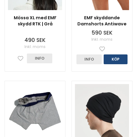
Mössa XL med EMF
EMF skyddande
skydd RTK | Grå
Damshorts Antiwave
590 SEK
490 SEK
Inkl. moms
Inkl. moms
INFO
INFO
KÖP