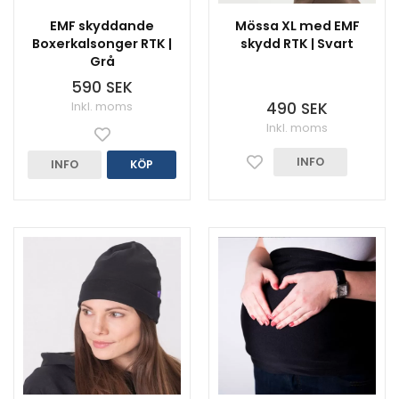
EMF skyddande
Mössa XL med EMF
Boxerkalsonger RTK |
skydd RTK | Svart
Grå
590 SEK
Inkl. moms
490 SEK
Inkl. moms
INFO
INFO
KÖP