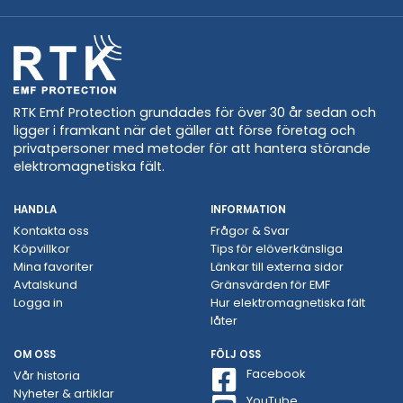
RTK Emf Protection grundades för över 30 år sedan och
ligger i framkant när det gäller att förse företag och
privatpersoner med metoder för att hantera störande
elektromagnetiska fält.
HANDLA
INFORMATION
Kontakta oss
Frågor & Svar
Köpvillkor
Tips för elöverkänsliga
Mina favoriter
Länkar till externa sidor
Avtalskund
Gränsvärden för EMF
Logga in
Hur elektromagnetiska fält
låter
OM OSS
FÖLJ OSS
Facebook
Vår historia
Nyheter & artiklar
YouTube