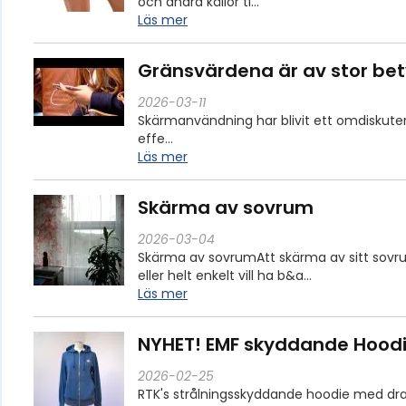
och andra källor ti…
Läs mer
Gränsvärdena är av stor be
2026-03-11
Skärmanvändning har blivit ett omdiskut
effe…
Läs mer
Skärma av sovrum
2026-03-04
Skärma av sovrumAtt skärma av sitt sov
eller helt enkelt vill ha b&a…
Läs mer
NYHET! EMF skyddande Hoodie
2026-02-25
RTK's strålningsskyddande hoodie med drag