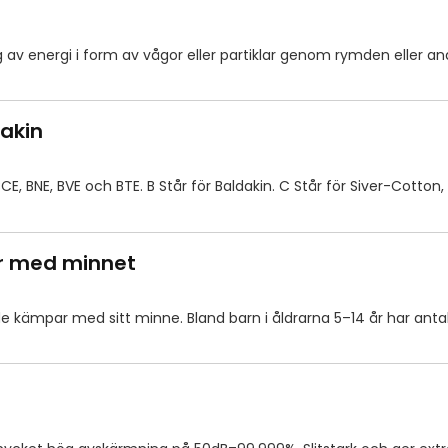
g av energi i form av vågor eller partiklar genom rymden eller a
dakin
CE, BNE, BVE och BTE. B Står för Baldakin. C Står för Siver-Cotton,
ar med minnet
tt de kämpar med sitt minne. Bland barn i åldrarna 5–14 år har an