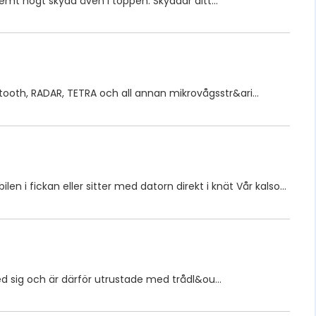
emt högt skydd även i toppen. Skyddar ditt…
tooth, RADAR, TETRA och all annan mikrovågsstr&ari…
en i fickan eller sitter med datorn direkt i knät Vår kalso…
med sig och är därför utrustade med trådl&ou…