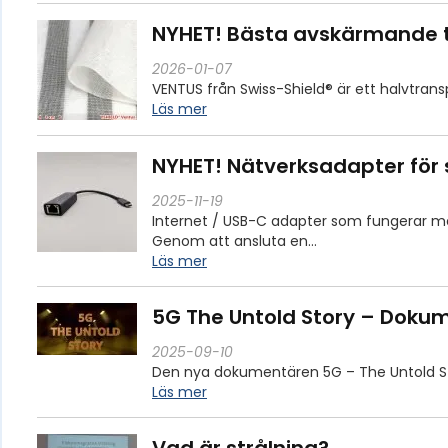
NYHET! Bästa avskärmande ty
2026-01-07
VENTUS från Swiss-Shield® är ett halvtran
Läs mer
NYHET! Nätverksadapter för s
2025-11-19
Internet / USB-C adapter som fungerar m
Genom att ansluta en…
Läs mer
5G The Untold Story – Doku
2025-09-10
Den nya dokumentären 5G – The Untold St
Läs mer