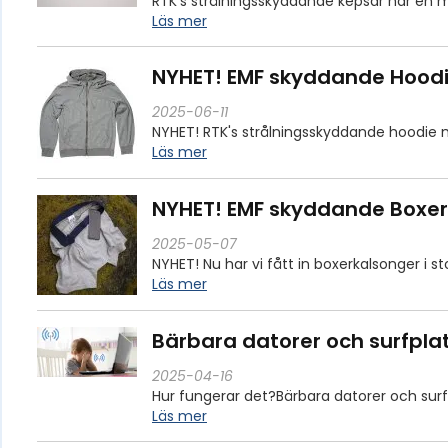
RTK's strålningsskyddande kepsar har en 
Läs mer
NYHET! EMF skyddande Hood
2025-06-11
NYHET! RTK's strålningsskyddande hoodie m
Läs mer
NYHET! EMF skyddande Boxer
2025-05-07
NYHET! Nu har vi fått in boxerkalsonger i s
Läs mer
Bärbara datorer och surfpla
2025-04-16
Hur fungerar det?Bärbara datorer och surf
Läs mer