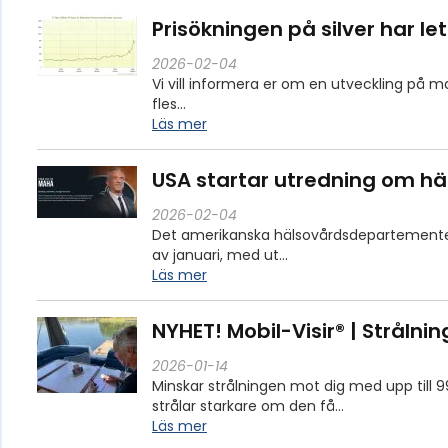
Prisökningen på silver har lett
2026-02-04
Vi vill informera er om en utveckling på 
fles…
Läs mer
USA startar utredning om hä
2026-02-04
Det amerikanska hälsovårdsdepartementet
av januari, med ut…
Läs mer
NYHET! Mobil-Visir® | Stråln
2026-01-14
Minskar strålningen mot dig med upp till
strålar starkare om den få…
Läs mer