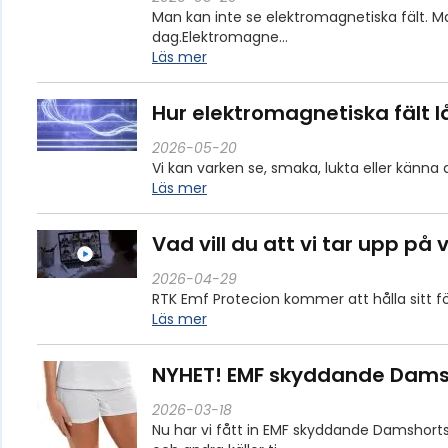
Man kan inte se elektromagnetiska fält. M
dag.Elektromagne…
Läs mer
Hur elektromagnetiska fält l
2026-05-20
Vi kan varken se, smaka, lukta eller känna 
Läs mer
Vad vill du att vi tar upp på
2026-04-29
RTK Emf Protecion kommer att hålla sitt för
Läs mer
NYHET! EMF skyddande Dams
2026-03-18
Nu har vi fått in EMF skyddande Damshorts 