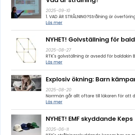
Vad är strålning?
2025-09-10
1. VAD ÄR STRÅLNING?Strålning är överförin
Läs mer
NYHET! Golvställning för bal
2025-08-27
RTK's golvställning är avsedd för baldakin B
Läs mer
Explosiv ökning: Barn kämp
2025-08-20
Norrmän går allt oftare till läkaren för a
Läs mer
NYHET! EMF skyddande Keps
2025-06-11