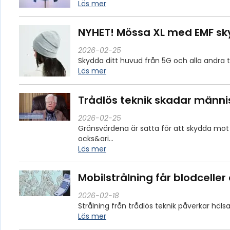
Läs mer
NYHET! Mössa XL med EMF s
2026-02-25
Skydda ditt huvud från 5G och alla andr
Läs mer
Trådlös teknik skadar männi
2026-02-25
Gränsvärdena är satta för att skydda mot
ocks&ari…
Läs mer
Mobilstrålning får blodceller
2026-02-18
Strålning från trådlös teknik påverkar häls
Läs mer