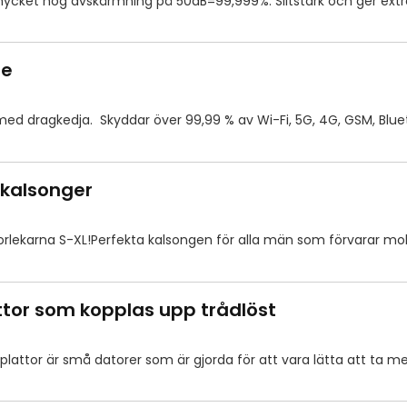
mycket hög avskärmning på 50dB=99,999%. Slitstark och ger extr
ie
ed dragkedja. Skyddar över 99,99 % av Wi-Fi, 5G, 4G, GSM, Blue
kalsonger
torlekarna S-XL!Perfekta kalsongen för alla män som förvarar mobil
ttor som kopplas upp trådlöst
plattor är små datorer som är gjorda för att vara lätta att ta 