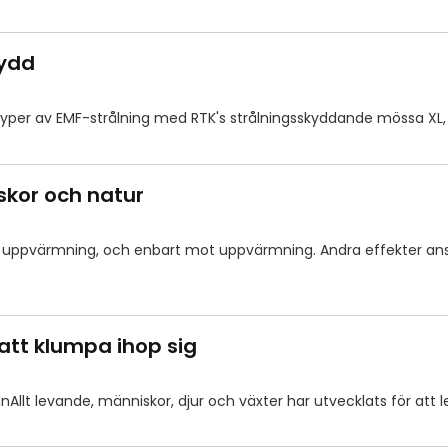
kydd
a typer av EMF-strålning med RTK's strålningsskyddande mössa
skor och natur
 uppvärmning, och enbart mot uppvärmning. Andra effekter anses
 att klumpa ihop sig
anAllt levande, människor, djur och växter har utvecklats för att 