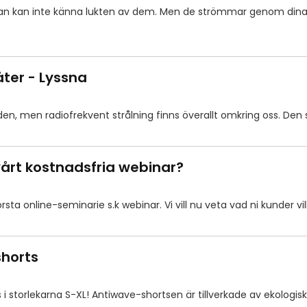
an kan inte känna lukten av dem. Men de strömmar genom dina vä
åter - Lyssna
den, men radiofrekvent strålning finns överallt omkring oss. Den s
 vårt kostnadsfria webinar?
sta online-seminarie s.k webinar. Vi vill nu veta vad ni kunder vi
horts
i storlekarna S-XL! Antiwave-shortsen är tillverkade av ekologi