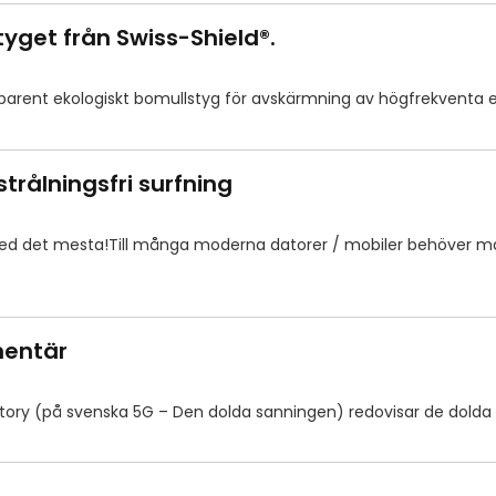
get från Swiss-Shield®.
sparent ekologiskt bomullstyg för avskärmning av högfrekventa e
trålningsfri surfning
ed det mesta!Till många moderna datorer / mobiler behöver ma
mentär
ory (på svenska 5G – Den dolda sanningen) redovisar de dolda