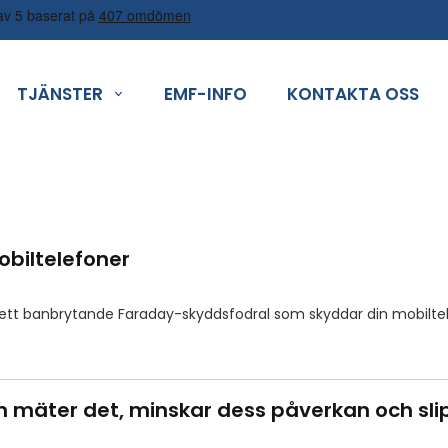
TJÄNSTER
EMF-INFO
KONTAKTA OSS
biltelefoner
är ett banbrytande Faraday-skyddsfodral som skyddar din mobilt
 mäter det, minskar dess påverkan och slip