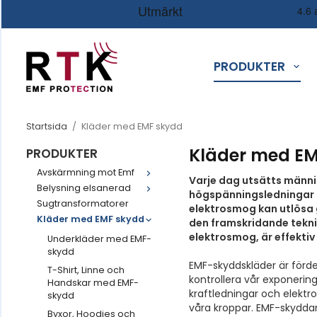
PRODUKTER
Startsida
/
Kläder med EMF skydd
Kläder med E
PRODUKTER
Avskärmning mot Emf
Varje dag utsätts männis
Belysning elsanerad
högspänningsledningar 
Sugtransformatorer
elektrosmog kan utlösa ge
Kläder med EMF skydd
den framskridande teknik
elektrosmog, är effekti
Underkläder med EMF-
skydd
EMF-skyddskläder är förde
T-Shirt, Linne och
kontrollera vår exponerin
Handskar med EMF-
kraftledningar och elektro
skydd
våra kroppar. EMF-skyddan
Byxor, Hoodies och