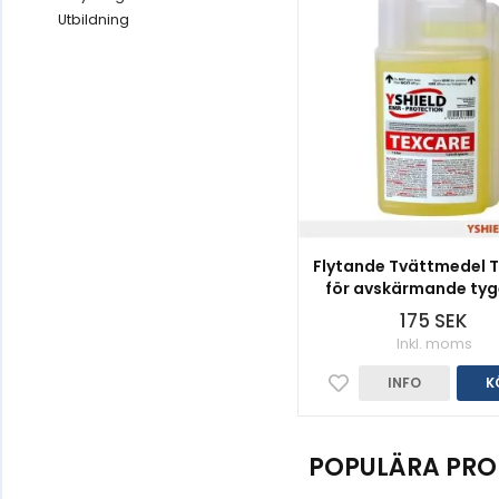
Utbildning
Flytande Tvättmedel 
för avskärmande tyger
175 SEK
Inkl. moms
INFO
K
POPULÄRA PRO