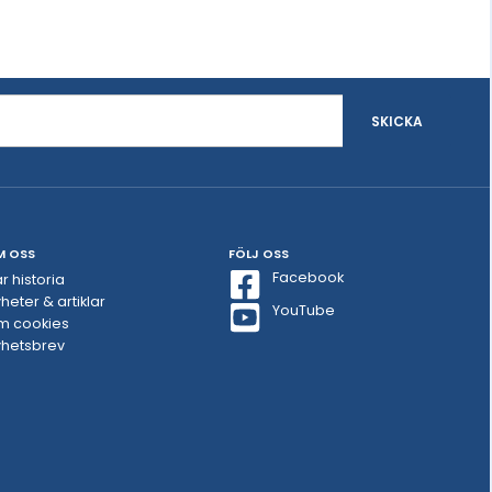
SKICKA
M OSS
FÖLJ OSS
Facebook
r historia
heter & artiklar
YouTube
m cookies
hetsbrev