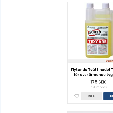
Flytande Tvättmedel 
för avskärmande tyger
175 SEK
Inkl. moms
INFO
K