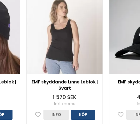
eblok |
EMF skyddande Linne Leblok |
EMF skydd
Svart
1 570 SEK
4
Inkl. moms
I
ÖP
INFO
KÖP
IN