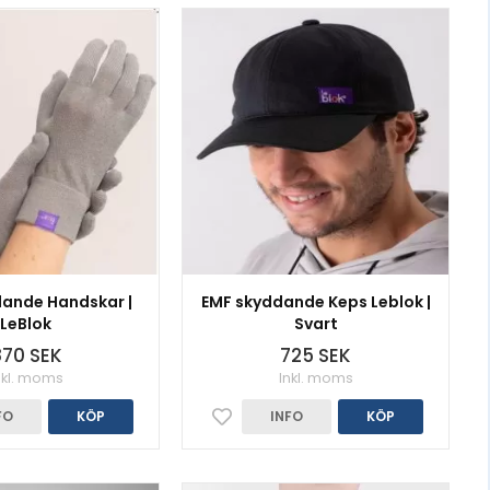
ande Handskar |
EMF skyddande Keps Leblok |
LeBlok
Svart
70 SEK
725 SEK
nkl. moms
Inkl. moms
FO
KÖP
INFO
KÖP