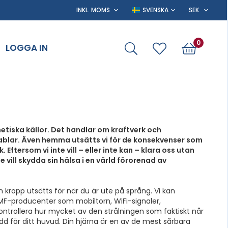
0
LOGGA IN
etiska källor. Det handlar om kraftverk och
lar. Även hemma utsätts vi för de konsekvenser som
tersom vi inte vill – eller inte kan – klara oss utan
vill skydda sin hälsa i en värld förorenad av
ropp utsätts för när du är ute på språng. Vi kan
EMF-producenter som mobiltorn, WiFi-signaler,
kontrollera hur mycket av den strålningen som faktiskt når
d för ditt huvud. Din hjärna är en av de mest sårbara