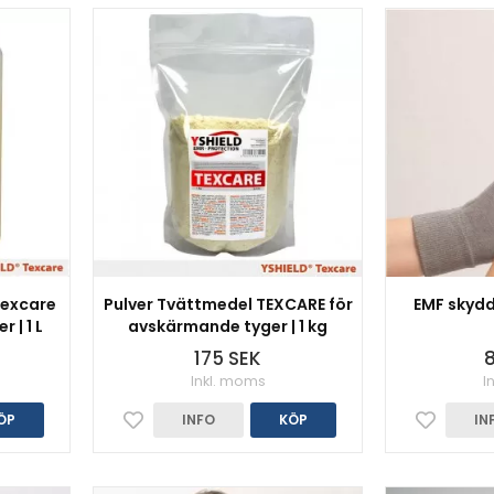
Texcare
Pulver Tvättmedel TEXCARE för
EMF skydd
 | 1 L
avskärmande tyger | 1 kg
175 SEK
8
Inkl. moms
I
ÖP
INFO
KÖP
IN