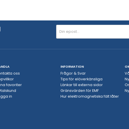
N
ANDLA
INFORMATION
O
ontakta oss
Frågor & Svar
Vå
pvillkor
Tips för elöverkänsliga
Ny
na favoriter
Länkar till externa sidor
O
vtalskund
Gränsvärden för EMF
Ny
ogga in
Hur elektromagnetiska fält låter