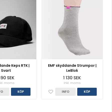
ande Keps RTK |
EMF skyddande Strumpor |
Svart
LeBlok
90 SEK
1 130 SEK
nkl. moms
Inkl. moms
FO
KÖP
INFO
KÖP