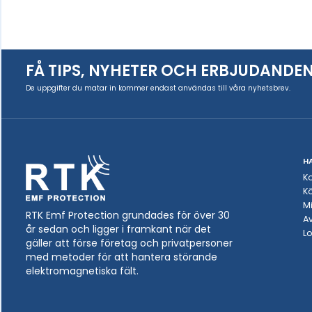
FÅ TIPS, NYHETER OCH ERBJUDANDE
De uppgifter du matar in kommer endast användas till våra nyhetsbrev.
H
K
Kö
Mi
RTK Emf Protection grundades för över 30
A
år sedan och ligger i framkant när det
L
gäller att förse företag och privatpersoner
med metoder för att hantera störande
elektromagnetiska fält.