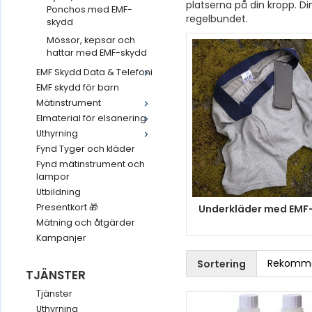
platserna på din kropp. Di
Ponchos med EMF-
regelbundet.
skydd
Mössor, kepsar och
hattar med EMF-skydd
EMF Skydd Data & Telefoni
EMF skydd för barn
Mätinstrument
Elmaterial för elsanering
Uthyrning
Fynd Tyger och kläder
Fynd mätinstrument och
lampor
Utbildning
Presentkort 🎁
Underkläder med EMF
Mätning och åtgärder
Kampanjer
Sortering
TJÄNSTER
Tjänster
Uthyrning