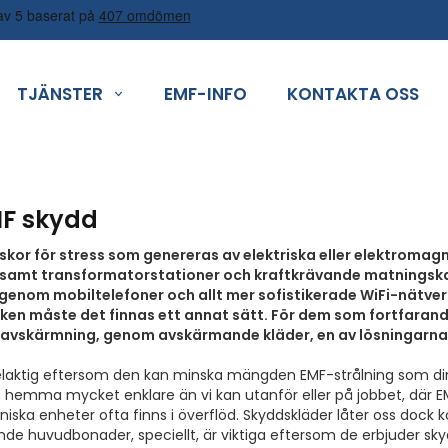
TJÄNSTER
EMF-INFO
KONTAKTA OSS
MF skydd
kor för stress som genereras av elektriska eller elektromagn
samt transformatorstationer och kraftkrävande matningskab
nom mobiltelefoner och allt mer sofistikerade WiFi-nätverk. Ef
en måste det finnas ett annat sätt. För dem som fortfarande 
v avskärmning, genom avskärmande kläder, en av lösningarna
laktig eftersom den kan minska mängden EMF-strålning som din k
g hemma mycket enklare än vi kan utanför eller på jobbet, där 
niska enheter ofta finns i överflöd. Skyddskläder låter oss dock 
de huvudbonader, speciellt, är viktiga eftersom de erbjuder skyd