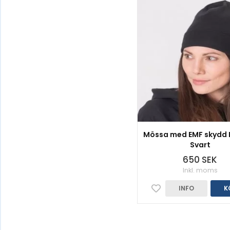
Mössa med EMF skydd L
Svart
650 SEK
Inkl. moms
INFO
K