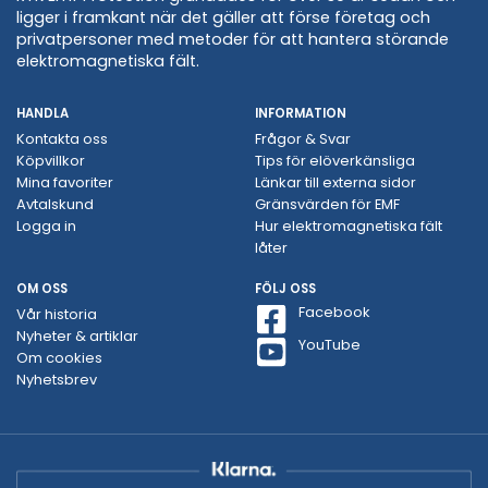
ligger i framkant när det gäller att förse företag och
privatpersoner med metoder för att hantera störande
elektromagnetiska fält.
HANDLA
INFORMATION
Kontakta oss
Frågor & Svar
Köpvillkor
Tips för elöverkänsliga
Mina favoriter
Länkar till externa sidor
Avtalskund
Gränsvärden för EMF
Logga in
Hur elektromagnetiska fält
låter
OM OSS
FÖLJ OSS
Facebook
Vår historia
Nyheter & artiklar
YouTube
Om cookies
Nyhetsbrev