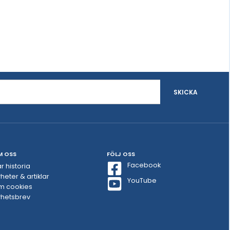
SKICKA
M OSS
FÖLJ OSS
Facebook
r historia
heter & artiklar
YouTube
m cookies
hetsbrev