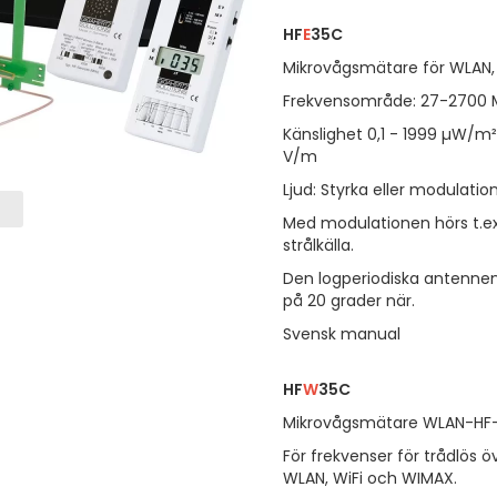
HF
E
35C
Mikrovågsmätare för WLAN, 
Frekvensområde: 27-2700 
Känslighet 0,1 - 1999 µW/m
V/m
Ljud: Styrka eller modulati
Med modulationen hörs t.ex.
strålkälla.
Den logperiodiska antennen 
på 20 grader när.
Svensk manual
HF
W
35C
Mikrovågsmätare WLAN-HF-An
För frekvenser för trådlös ö
WLAN, WiFi och WIMAX.