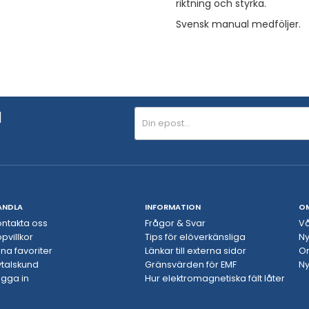
riktning och styrka.
Svensk manual medföljer.
N
ANDLA
INFORMATION
O
ontakta oss
Frågor & Svar
Vå
pvillkor
Tips för elöverkänsliga
Ny
na favoriter
Länkar till externa sidor
O
vtalskund
Gränsvärden för EMF
Ny
ogga in
Hur elektromagnetiska fält låter