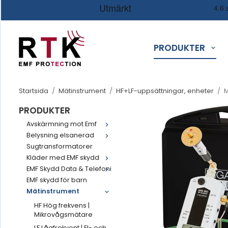
PRODUKTER
Startsida
/
Mätinstrument
/
HF+LF-uppsättningar, enheter
/
M
PRODUKTER
Avskärmning mot Emf
Belysning elsanerad
Sugtransformatorer
Kläder med EMF skydd
EMF Skydd Data & Telefoni
EMF skydd för barn
Mätinstrument
HF Hög frekvens |
Mikrovågsmätare
LF Lågfrekvent | El- och