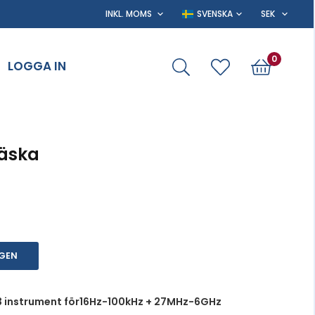
0
LOGGA IN
äska
RGEN
 instrument för16Hz-100kHz + 27MHz-6GHz