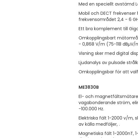
Med en speciellt avstämd 
Mobil och DECT frekvenser h
frekvensområdet 2,4 - 6 GH
Ett bra komplement till Gig
Omkopplingsbart mätområde 
- 0,868 V/m (75-118 dBµV/
Visning sker med digital disp
Ljudanalys av pulsade strål
Omkopplingsbar för att val
ME3830B
El- och magnetfältsmätare 
vagabonderande ström, elin
-100.000 Hz.
Elektriska fält 1-2000 v/m,
av källa medföljer, .
Magnetiska fält 1-2000nT, 1