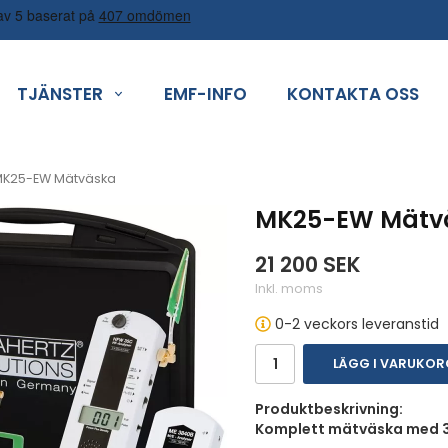
TJÄNSTER
EMF-INFO
KONTAKTA OSS
K25-EW Mätväska
MK25-EW Mätv
21 200 SEK
Inkl. moms
0-2 veckors leveranstid
LÄGG I VARUKO
Produktbeskrivning:
Komplett mätväska med 3