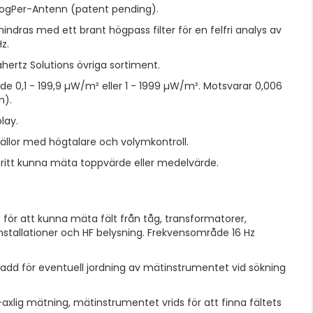
LogPer-Antenn (patent pending).
indras med ett brant högpass filter för en felfri analys av
z.
ahertz Solutions övriga sortiment.
0,1 - 199,9 µW/m² eller 1 - 1999 µW/m². Motsvarar 0,006
m).
lay.
källor med högtalare och volymkontroll.
fritt kunna mäta toppvärde eller medelvärde.
för att kunna mäta fält från tåg, transformatorer,
stallationer och HF belysning. Frekvensområde 16 Hz
 sladd för eventuell jordning av mätinstrumentet vid sökning
-axlig mätning, mätinstrumentet vrids för att finna fältets