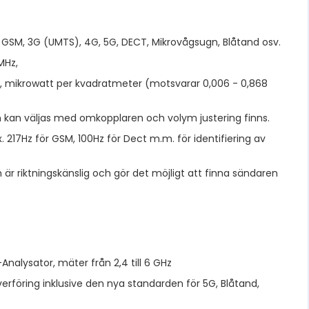
GSM, 3G (UMTS), 4G, 5G, DECT, Mikrovågsugn, Blåtand osv.
MHz,
², mikrowatt per kvadratmeter (motsvarar 0,006 - 0,868
on kan väljas med omkopplaren och volym justering finns.
 217Hz för GSM, 100Hz för Dect m.m. för identifiering av
är riktningskänslig och gör det möjligt att finna sändaren
alysator, mäter från 2,4 till 6 GHz
verföring inklusive den nya standarden för 5G, Blåtand,