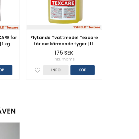
ARE för
Flytande Tvättmedel Texcare
 1 kg
för avskärmande tyger | 1 L
175 SEK
Inkl. moms
ÖP
INFO
KÖP
ÄVEN