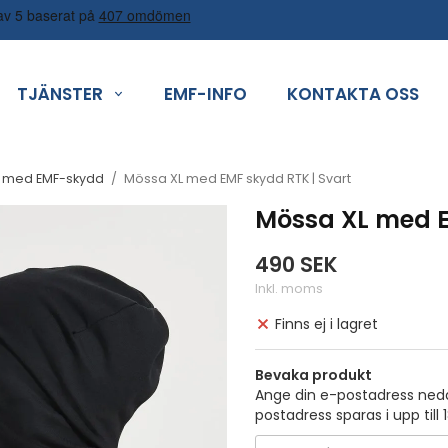
TJÄNSTER
EMF-INFO
KONTAKTA OSS
r med EMF-skydd
/
Mössa XL med EMF skydd RTK | Svart
Mössa XL med E
490 SEK
Inkl. moms
Finns ej i lagret
Bevaka produkt
Ange din e-postadress nedan
postadress sparas i upp till 