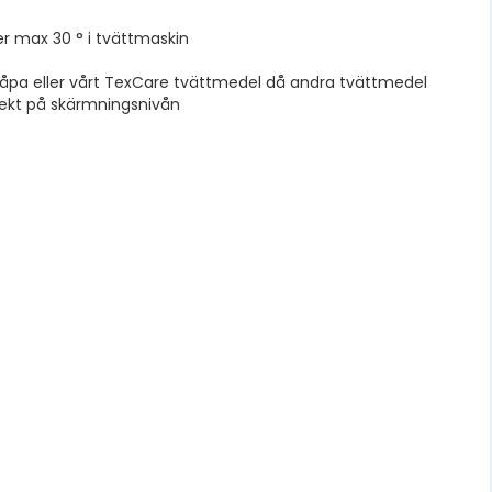
r max 30 ° i tvättmaskin
åpa eller vårt TexCare tvättmedel då andra tvättmedel
ffekt på skärmningsnivån