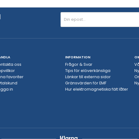
N
ANDLA
INFORMATION
O
ontakta oss
Frågor & Svar
Vå
pvillkor
Tips för elöverkänsliga
Ny
na favoriter
Länkar till externa sidor
O
vtalskund
Gränsvärden för EMF
Ny
ogga in
Hur elektromagnetiska fält låter