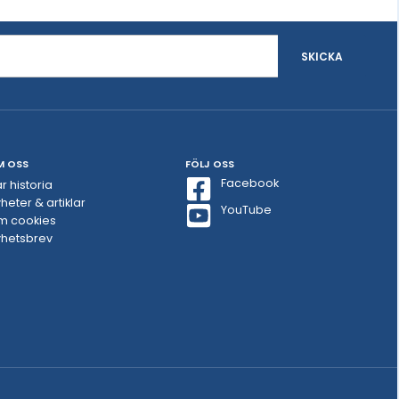
SKICKA
M OSS
FÖLJ OSS
Facebook
r historia
heter & artiklar
YouTube
m cookies
hetsbrev