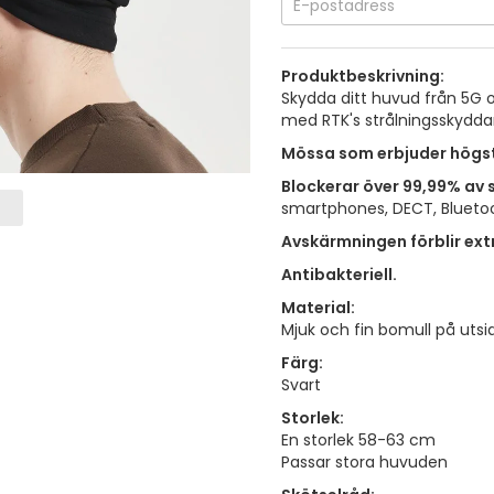
Produktbeskrivning:
Skydda ditt huvud från 5G o
med RTK's strålningsskydd
Mössa som erbjuder högs
Blockerar över 99,99% av 
smartphones, DECT, Bluetoo
Avskärmningen förblir ext
Antibakteriell.
Material:
Mjuk och fin bomull på utsid
Färg:
Svart
Storlek:
En storlek 58-63 cm
Passar stora huvuden