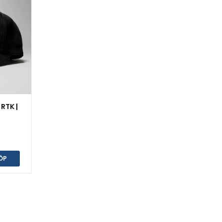
RTK |
ÖP