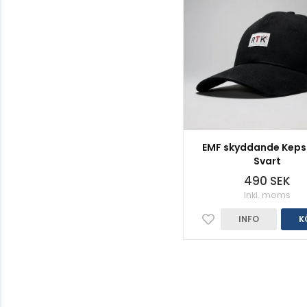
EMF skyddande Keps 
Svart
490 SEK
Inkl. moms
INFO
K