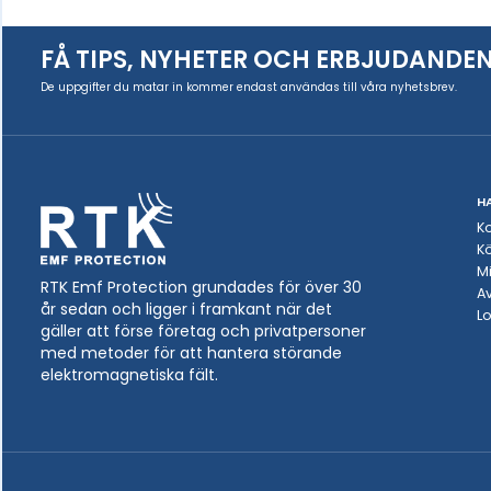
FÅ TIPS, NYHETER OCH ERBJUDANDE
De uppgifter du matar in kommer endast användas till våra nyhetsbrev.
H
K
Kö
Mi
RTK Emf Protection grundades för över 30
A
år sedan och ligger i framkant när det
L
gäller att förse företag och privatpersoner
med metoder för att hantera störande
elektromagnetiska fält.