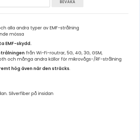
BEVAKA
ch alla andra typer av EMF-strålning
ande mössa
ta EMF-skydd.
strålningen
från Wi-Fi-routrar, 5G, 4G, 3G, GSM,
th och många andra källor för mikrovågs-/RF-strålning
remt hög även när den sträcks
.
an. Silverfiber på insidan