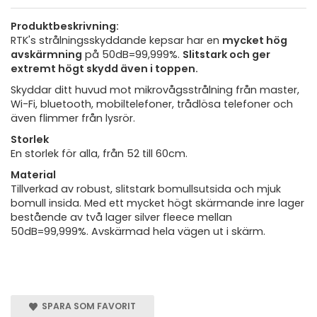
Produktbeskrivning:
RTK's strålningsskyddande kepsar har en
mycket hög
avskärmning
på 50dB=99,999%.
Slitstark och ger
extremt högt skydd även i toppen.
Skyddar ditt huvud mot mikrovågsstrålning från master,
Wi-Fi, bluetooth, mobiltelefoner, trådlösa telefoner och
även flimmer från lysrör.
Storlek
En storlek för alla, från 52 till 60cm.
Material
Tillverkad av robust, slitstark bomullsutsida och mjuk
bomull insida. Med ett mycket högt skärmande inre lager
bestående av två lager silver fleece mellan
50dB=99,999%. Avskärmad hela vägen ut i skärm.
SPARA SOM FAVORIT