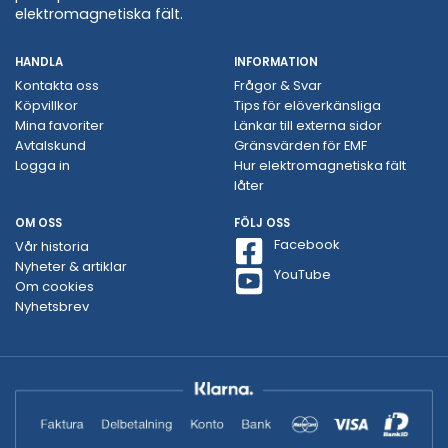
elektromagnetiska fält.
HANDLA
INFORMATION
Kontakta oss
Frågor & Svar
Köpvillkor
Tips för elöverkänsliga
Mina favoriter
Länkar till externa sidor
Avtalskund
Gränsvärden för EMF
Logga in
Hur elektromagnetiska fält
låter
OM OSS
FÖLJ OSS
Facebook
Vår historia
Nyheter & artiklar
YouTube
Om cookies
Nyhetsbrev