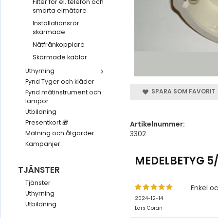
Filter för el, telefon och
smarta elmätare
Installationsrör
skärmade
Nätfrånkopplare
Skärmade kablar
Uthyrning
Fynd Tyger och kläder
SPARA SOM FAVORIT
Fynd mätinstrument och
lampor
Utbildning
Presentkort 🎁
Artikelnummer:
3302
Mätning och åtgärder
Kampanjer
MEDELBETYG
5
TJÄNSTER
Tjänster
Enkel o
Uthyrning
2024-12-14
Utbildning
Lars Göran