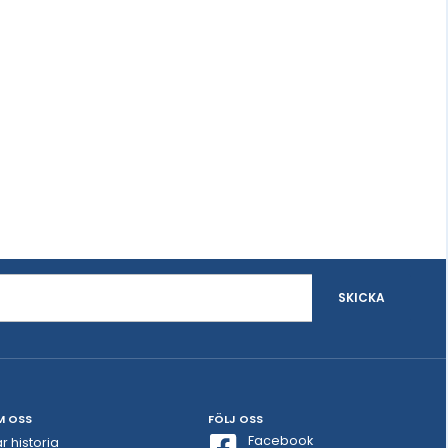
SKICKA
M OSS
FÖLJ OSS
Facebook
r historia