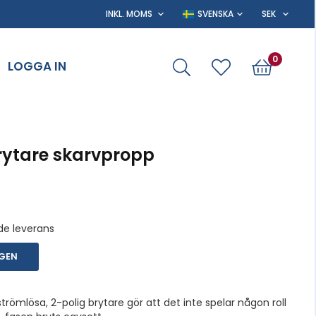
0
LOGGA IN
rytare skarvpropp
de leverans
RGEN
römlösa, 2-polig brytare gör att det inte spelar någon roll