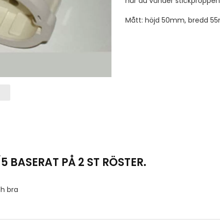
hur du vänder stickproppen,
Mått: höjd 50mm, bredd 5
/5 BASERAT PÅ
2
ST RÖSTER.
ch bra