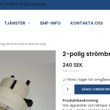
TJÄNSTER
EMF-INFO
KONTAKTA OSS
olig strömbrytare skarvpropp
2-polig strömb
240 SEK
Inkl. moms
Finns i lager för omgåen
LÄGG I VARUKO
Produktbeskrivning:
Gör apparater och lampor st