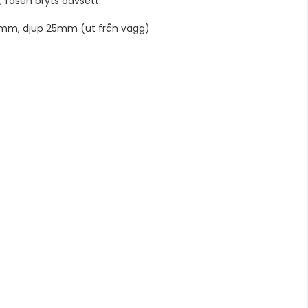
 fasen bryts oavsett.
5mm, djup 25mm (ut från vägg)