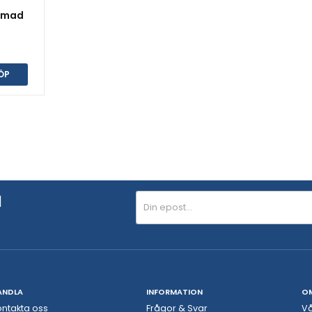
rmad
ÖP
N
ANDLA
INFORMATION
O
ontakta oss
Frågor & Svar
Vå