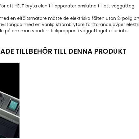
för att HELT bryta elen till apparater anslutna till ett vägguttag.
med en elfältsmätare mätte de elektriska fälten utan 2-polig bry
vstängda med en vanlig strömbrytare fortfarande avger elektriska 
e på om man vänder stickproppen i vägguttaget eller inte.
DE TILLBEHÖR TILL DENNA PRODUKT