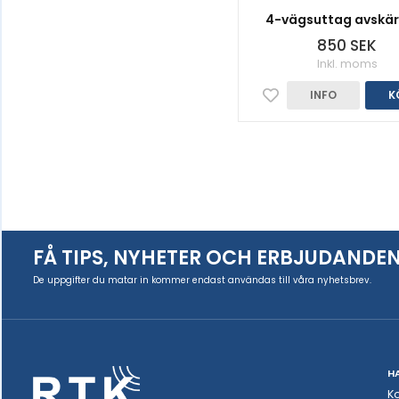
4-vägsuttag avskä
850 SEK
Inkl. moms
INFO
K
FÅ TIPS, NYHETER OCH ERBJUDANDE
De uppgifter du matar in kommer endast användas till våra nyhetsbrev.
H
K