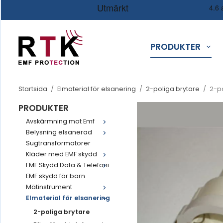
PRODUKTER
Startsida
/
Elmaterial för elsanering
/
2-poliga brytare
/
2-p
PRODUKTER
Avskärmning mot Emf
Belysning elsanerad
Sugtransformatorer
Kläder med EMF skydd
EMF Skydd Data & Telefoni
EMF skydd för barn
Mätinstrument
Elmaterial för elsanering
2-poliga brytare