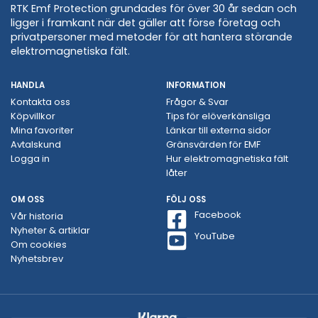
RTK Emf Protection grundades för över 30 år sedan och
ligger i framkant när det gäller att förse företag och
privatpersoner med metoder för att hantera störande
elektromagnetiska fält.
HANDLA
INFORMATION
Kontakta oss
Frågor & Svar
Köpvillkor
Tips för elöverkänsliga
Mina favoriter
Länkar till externa sidor
Avtalskund
Gränsvärden för EMF
Logga in
Hur elektromagnetiska fält
låter
OM OSS
FÖLJ OSS
Facebook
Vår historia
Nyheter & artiklar
YouTube
Om cookies
Nyhetsbrev