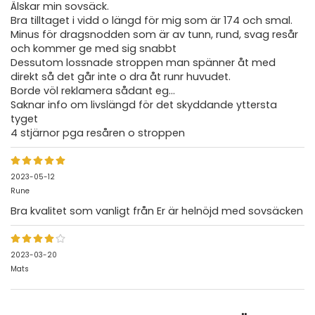
Älskar min sovsäck.
Bra tilltaget i vidd o längd för mig som är 174 och smal.
Minus för dragsnodden som är av tunn, rund, svag resår
och kommer ge med sig snabbt
Dessutom lossnade stroppen man spänner åt med
direkt så det går inte o dra åt runr huvudet.
Borde völ reklamera sådant eg...
Saknar info om livslängd för det skyddande yttersta
tyget
4 stjärnor pga resåren o stroppen
2023-05-12
Rune
Bra kvalitet som vanligt från Er är helnöjd med sovsäcken
2023-03-20
Mats