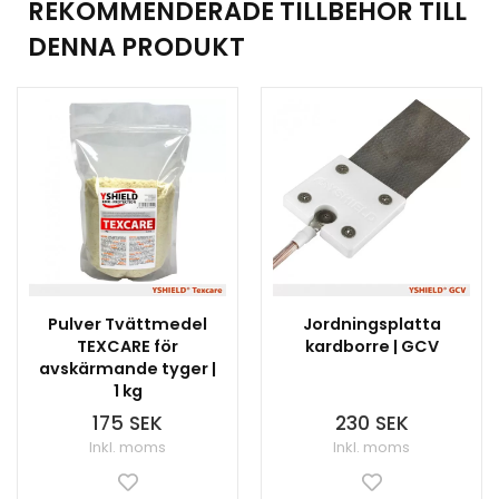
REKOMMENDERADE TILLBEHÖR TILL
DENNA PRODUKT
Pulver Tvättmedel
Jordningsplatta
TEXCARE för
kardborre | GCV
avskärmande tyger |
1 kg
175 SEK
230 SEK
Inkl. moms
Inkl. moms