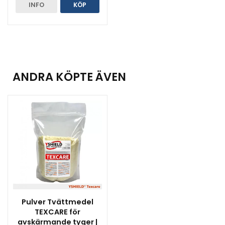
INFO
KÖP
ANDRA KÖPTE ÄVEN
Pulver Tvättmedel
TEXCARE för
avskärmande tyger |