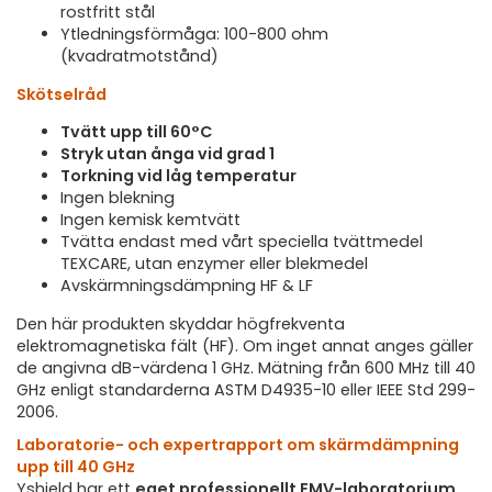
rostfritt stål
Ytledningsförmåga: 100-800 ohm
(kvadratmotstånd)
Skötselråd
Tvätt upp till 60°C
Stryk utan ånga vid grad 1
Torkning vid låg temperatur
Ingen blekning
Ingen kemisk kemtvätt
Tvätta endast med vårt speciella tvättmedel
TEXCARE, utan enzymer eller blekmedel
Avskärmningsdämpning HF & LF
Den här produkten skyddar högfrekventa
elektromagnetiska fält (HF). Om inget annat anges gäller
de angivna dB-värdena 1 GHz. Mätning från 600 MHz till 40
GHz enligt standarderna ASTM D4935-10 eller IEEE Std 299-
2006.
Laboratorie- och expertrapport om skärmdämpning
upp till 40 GHz
Yshield har ett
eget professionellt EMV-laboratorium
.