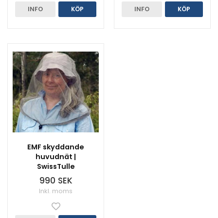
INFO
KÖP
INFO
KÖP
EMF skyddande
huvudnät |
SwissTulle
990 SEK
Inkl. moms