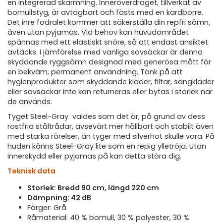
en integrerad skärmning. Inneröverdraget, tillverkat av
bomullstyg, är avtagbart och fästs med en kardborre.
Det inre fodralet kommer att säkerställa din repfri sömn,
även utan pyjamas. Vid behov kan huvudområdet
spännas med ett elastiskt snöre, så att endast ansiktet
avtäcks. I jämförelse med vanliga sovsäckar är denna
skyddande ryggsömn designad med generösa mått för
en bekväm, permanent användning. Tänk på att
hygienprodukter som skyddande kläder, filtar, sängkläder
eller sovsäckar inte kan returneras eller bytas i storlek när
de används.
Tyget Steel-Gray valdes som det är, på grund av dess
rostfria ståltrådar, avsevärt mer hållbart och stabilt även
med starka rörelser, än tyger med silverhot skulle vara. På
huden känns Steel-Gray lite som en repig ylletröja. Utan
innerskydd eller pyjamas på kan detta störa dig.
Teknisk data
Storlek: Bredd 90 cm, längd 220 cm
Dämpning: 42 dB
Färger: Grå
Råmaterial: 40 % bomull, 30 % polyester, 30 %